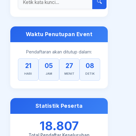
🔍
Waktu Penutupan Event
Pendaftaran akan ditutup dalam:
21
05
27
07
HARI
JAM
MENIT
DETIK
Statistik Peserta
18.807
Total Pendaftar Keseluruhan