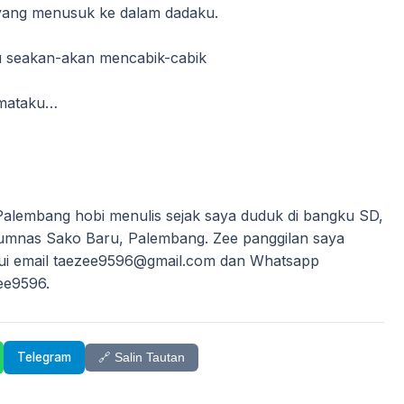
yang menusuk ke dalam dadaku.
 seakan-akan mencabik-cabik
 mataku…
alembang hobi menulis sejak saya duduk di bangku SD,
erumnas Sako Baru, Palembang. Zee panggilan saya
lui email taezee9596@gmail.com dan Whatsapp
ee9596.
Telegram
🔗 Salin Tautan