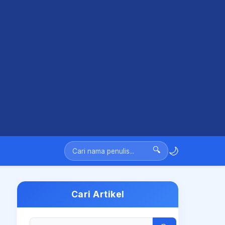
🌙
🔍
Cari Artikel