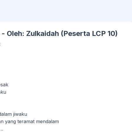
Oleh: Zulkaidah (Peserta LCP 10)
t
esak
nku
dalam jiwaku
n yang teramat mendalam
u…