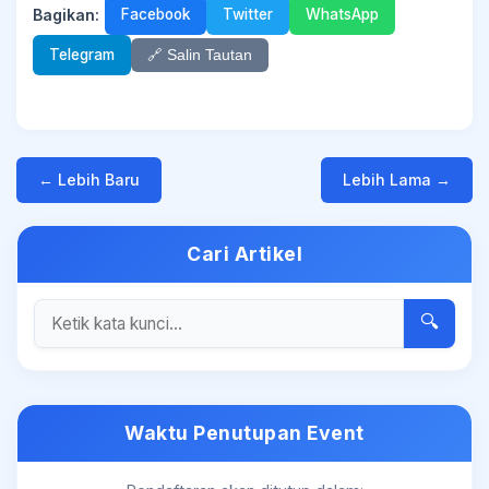
Bagikan:
Facebook
Twitter
WhatsApp
Telegram
🔗 Salin Tautan
← Lebih Baru
Lebih Lama →
Cari Artikel
🔍
Waktu Penutupan Event