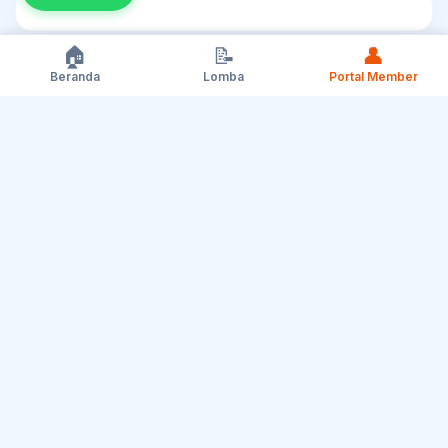
🏠
📝
👤
Beranda
Lomba
Portal Member