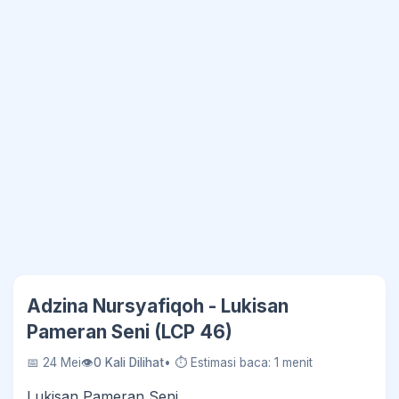
Adzina Nursyafiqoh - Lukisan
Pameran Seni (LCP 46)
📅 24 Mei
👁
0 Kali Dilihat
• ⏱ Estimasi baca: 1 menit
Lukisan Pameran Seni