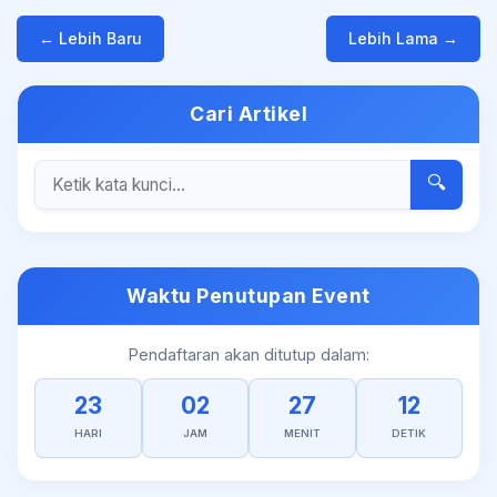
← Lebih Baru
Lebih Lama →
Cari Artikel
🔍
Waktu Penutupan Event
Pendaftaran akan ditutup dalam:
23
02
27
11
HARI
JAM
MENIT
DETIK