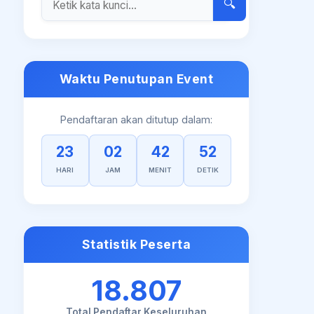
🔍
Waktu Penutupan Event
Pendaftaran akan ditutup dalam:
23
02
42
51
HARI
JAM
MENIT
DETIK
Statistik Peserta
18.807
Total Pendaftar Keseluruhan