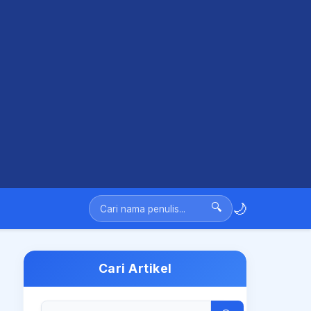
🌙
🔍
Cari Artikel