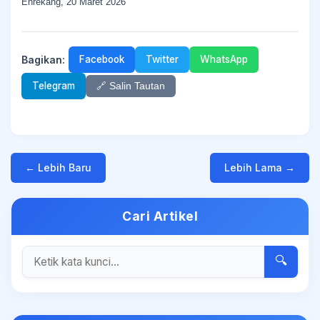
Enrekang, 20 Maret 2026
Bagikan:
Facebook
Twitter
WhatsApp
Telegram
🔗 Salin Tautan
← Lebih Baru
Lebih Lama →
Cari Artikel
🔍