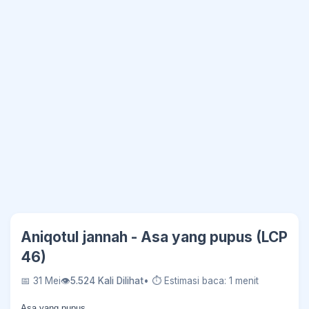
Aniqotul jannah - Asa yang pupus (LCP
46)
📅 31 Mei
👁
5.524 Kali Dilihat
• ⏱ Estimasi baca: 1 menit
Asa yang pupus