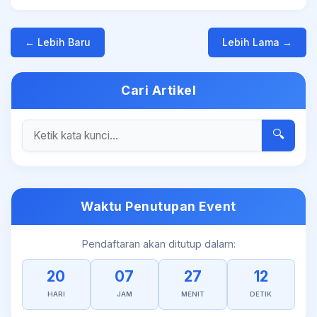
← Lebih Baru
Lebih Lama →
Cari Artikel
🔍
Waktu Penutupan Event
Pendaftaran akan ditutup dalam:
20
07
27
12
HARI
JAM
MENIT
DETIK