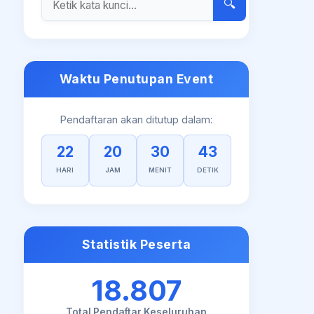
🔍
Waktu Penutupan Event
Pendaftaran akan ditutup dalam:
22
20
30
42
HARI
JAM
MENIT
DETIK
Statistik Peserta
18.807
Total Pendaftar Keseluruhan