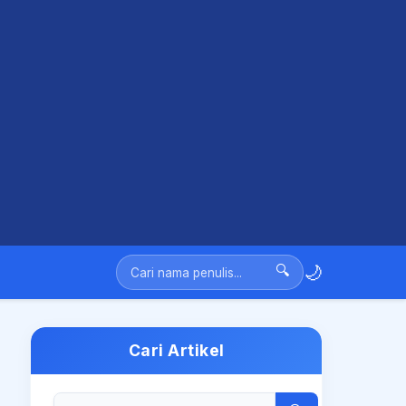
🌙
🔍
Cari Artikel