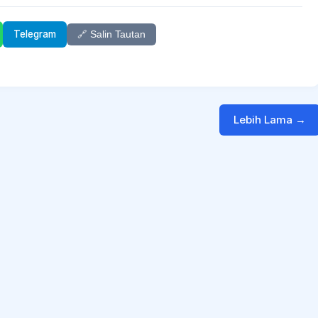
Telegram
🔗 Salin Tautan
Lebih Lama →