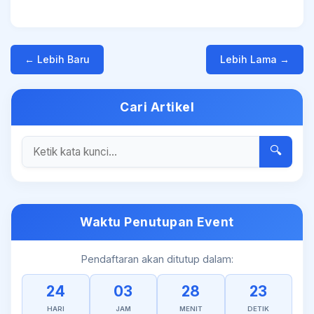
← Lebih Baru
Lebih Lama →
Cari Artikel
🔍
Waktu Penutupan Event
Pendaftaran akan ditutup dalam:
24
03
28
23
HARI
JAM
MENIT
DETIK