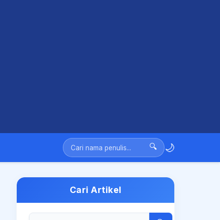
🌙
🔍
Cari Artikel