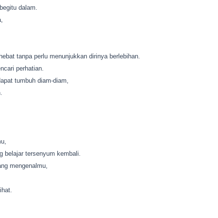
begitu dalam.
,
ebat tanpa perlu menunjukkan dirinya berlebihan.
cari perhatian.
apat tumbuh diam-diam,
.
mu,
g belajar tersenyum kembali.
yang mengenalmu,
ihat.