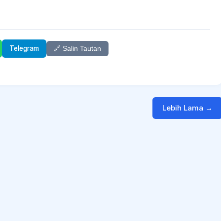
Telegram
🔗 Salin Tautan
Lebih Lama →