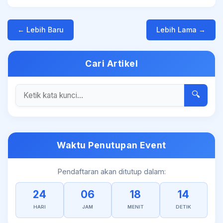
← Lebih Baru
Lebih Lama →
Cari Artikel
🔍
Waktu Penutupan Event
Pendaftaran akan ditutup dalam:
24
06
18
14
HARI
JAM
MENIT
DETIK