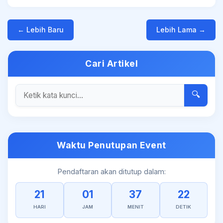
← Lebih Baru
Lebih Lama →
Cari Artikel
🔍
Waktu Penutupan Event
Pendaftaran akan ditutup dalam:
21
01
37
22
HARI
JAM
MENIT
DETIK