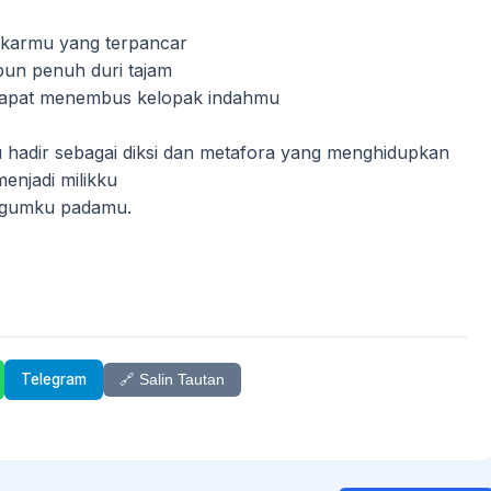
mekarmu yang terpancar
upun penuh duri tajam
ar dapat menembus kelopak indahmu
u hadir sebagai diksi dan metafora yang menghidupkan
enjadi milikku
kagumku padamu.
Telegram
🔗 Salin Tautan