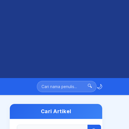
🌙
🔍
Cari Artikel