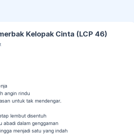
emerbak Kelopak Cinta (LCP 46)
t
enja
eh angin rindu
lasan untuk tak mendengar.
etap lembut disentuh
alu abadi dalam genggaman
 hingga menjadi satu yang indah