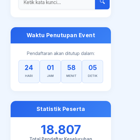
🔍
Waktu Penutupan Event
Pendaftaran akan ditutup dalam:
24
01
58
04
HARI
JAM
MENIT
DETIK
Statistik Peserta
18.807
Total Pendaftar Keseluruhan