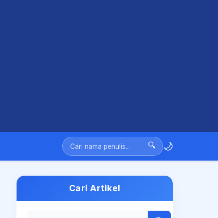
🌙
🔍
Cari Artikel