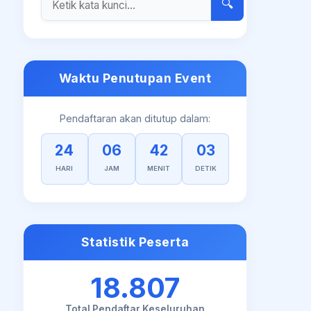
🔍
Waktu Penutupan Event
Pendaftaran akan ditutup dalam:
24
06
42
02
HARI
JAM
MENIT
DETIK
Statistik Peserta
18.807
Total Pendaftar Keseluruhan