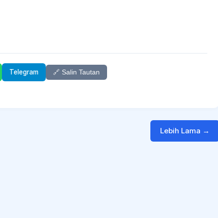
Telegram
🔗 Salin Tautan
Lebih Lama →