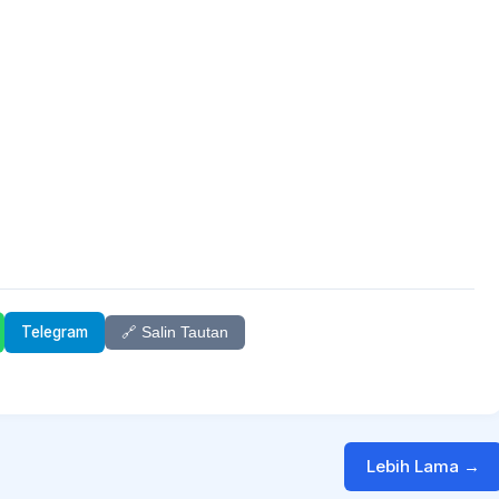
Telegram
🔗 Salin Tautan
Lebih Lama →