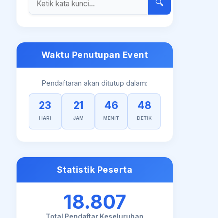
🔍
Waktu Penutupan Event
Pendaftaran akan ditutup dalam:
23
21
46
47
HARI
JAM
MENIT
DETIK
Statistik Peserta
18.807
Total Pendaftar Keseluruhan