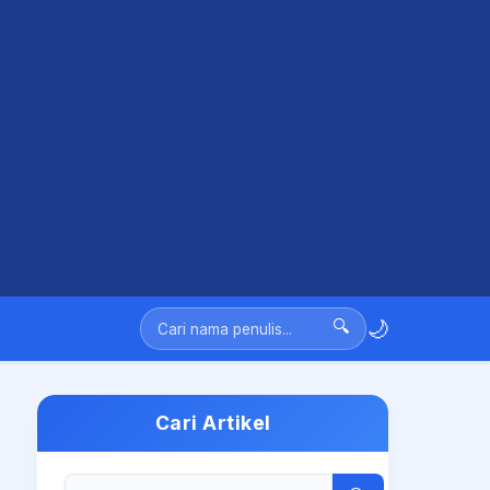
🌙
🔍
Cari Artikel