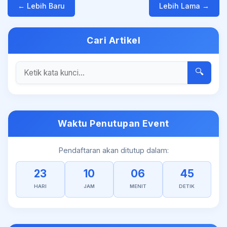
← Lebih Baru
Lebih Lama →
Cari Artikel
🔍
Waktu Penutupan Event
Pendaftaran akan ditutup dalam:
23
10
06
45
HARI
JAM
MENIT
DETIK