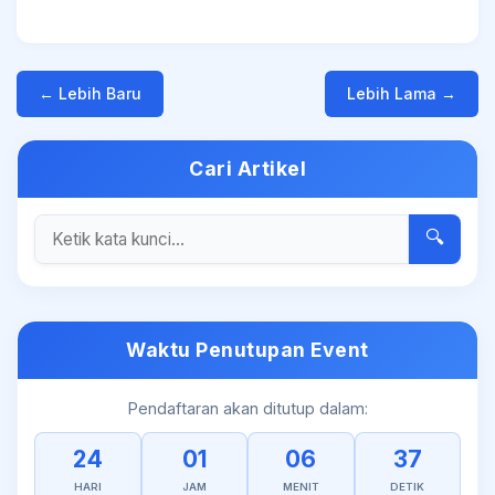
← Lebih Baru
Lebih Lama →
Cari Artikel
🔍
Waktu Penutupan Event
Pendaftaran akan ditutup dalam:
24
01
06
37
HARI
JAM
MENIT
DETIK