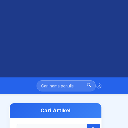
🌙
🔍
Cari Artikel