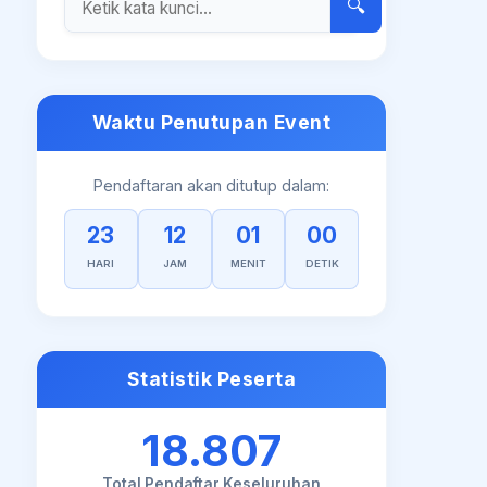
🔍
Waktu Penutupan Event
Pendaftaran akan ditutup dalam:
23
12
00
59
HARI
JAM
MENIT
DETIK
Statistik Peserta
18.807
Total Pendaftar Keseluruhan