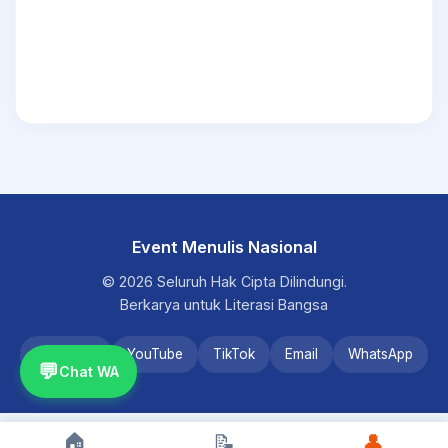
Event Menulis Nasional
© 2026 Seluruh Hak Cipta Dilindungi.
Berkarya untuk Literasi Bangsa
Instagram
YouTube
TikTok
Email
WhatsApp
💬
Chat WA
🏠
📝
👤