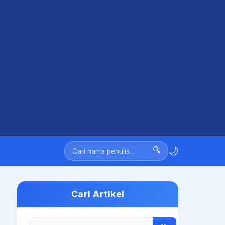
🌙
🔍
Cari Artikel