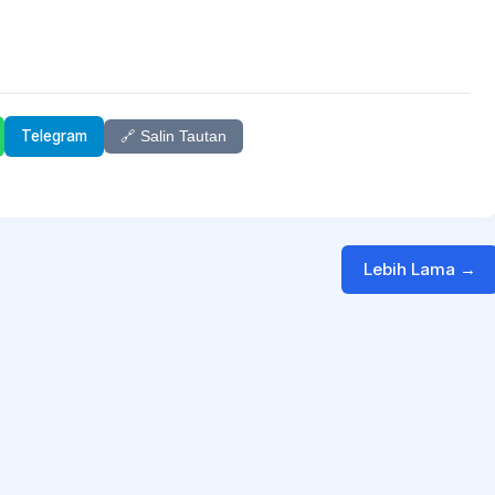
Telegram
🔗 Salin Tautan
Lebih Lama →