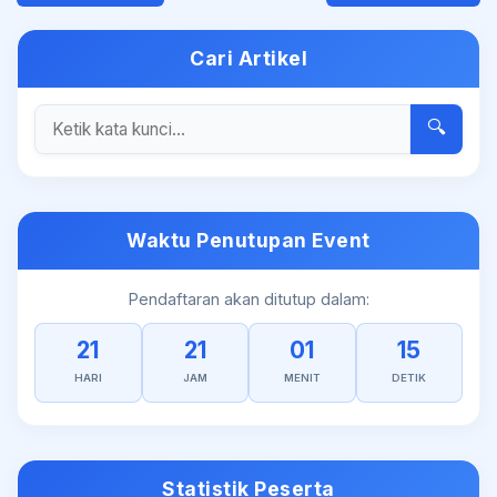
Cari Artikel
🔍
Waktu Penutupan Event
Pendaftaran akan ditutup dalam:
21
21
01
15
HARI
JAM
MENIT
DETIK
Statistik Peserta