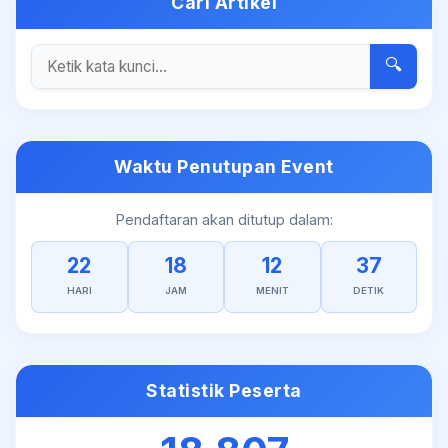
Cari Artikel
🔍
Waktu Penutupan Event
Pendaftaran akan ditutup dalam:
22
18
12
37
HARI
JAM
MENIT
DETIK
Statistik Peserta