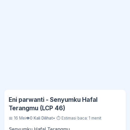
Eni parwanti - Senyumku Hafal
Terangmu (LCP 46)
📅 16 Mei
👁
0 Kali Dilihat
• ⏱ Estimasi baca: 1 menit
Senyumku Hafal Terangmu