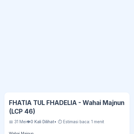
FHATIA TUL FHADELIA - Wahai Majnun
(LCP 46)
📅 31 Mei
👁
0 Kali Dilihat
• ⏱ Estimasi baca: 1 menit
Wahai Majnun