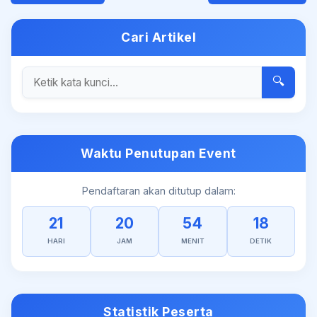
Cari Artikel
🔍
Waktu Penutupan Event
Pendaftaran akan ditutup dalam:
21
20
54
18
HARI
JAM
MENIT
DETIK
Statistik Peserta