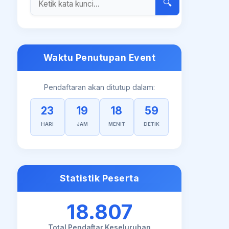
🔍
Waktu Penutupan Event
Pendaftaran akan ditutup dalam:
23
19
18
58
HARI
JAM
MENIT
DETIK
Statistik Peserta
18.807
Total Pendaftar Keseluruhan