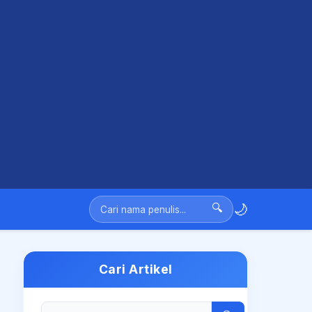
🌙
🔍
Cari Artikel