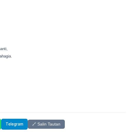
anti,
ahagia.
Telegram
🔗 Salin Tautan