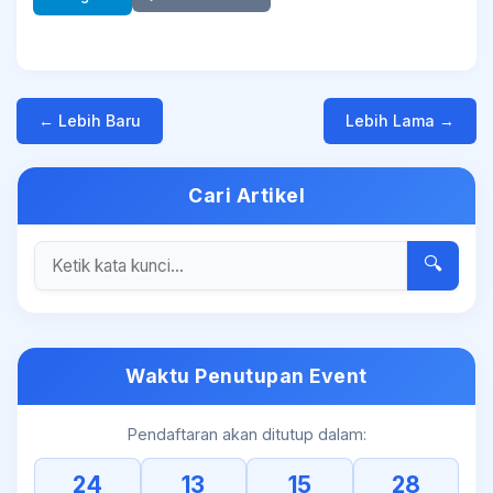
← Lebih Baru
Lebih Lama →
Cari Artikel
🔍
Waktu Penutupan Event
Pendaftaran akan ditutup dalam:
24
13
15
27