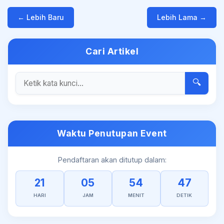
← Lebih Baru
Lebih Lama →
Cari Artikel
🔍
Waktu Penutupan Event
Pendaftaran akan ditutup dalam:
21
05
54
47
HARI
JAM
MENIT
DETIK