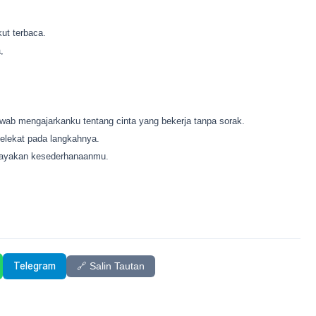
kut terbaca.
,
ab mengajarkanku tentang cinta yang bekerja tanpa sorak.
elekat pada langkahnya.
erayakan kesederhanaanmu.
Telegram
🔗 Salin Tautan