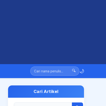
🌙
🔍
Cari Artikel