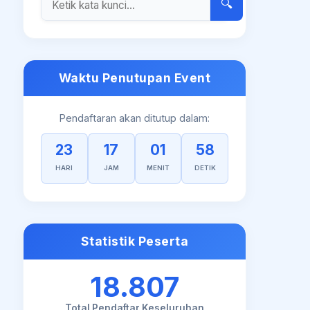
🔍
Waktu Penutupan Event
Pendaftaran akan ditutup dalam:
23
17
01
57
HARI
JAM
MENIT
DETIK
Statistik Peserta
18.807
Total Pendaftar Keseluruhan