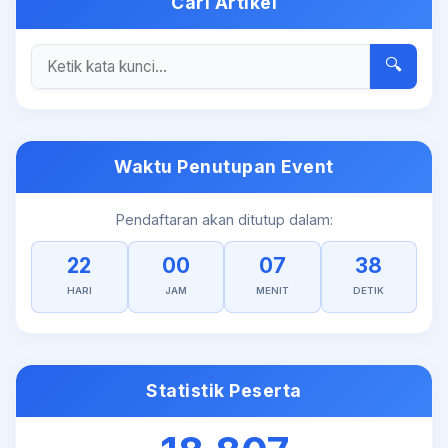
Cari Artikel
🔍
Waktu Penutupan Event
Pendaftaran akan ditutup dalam:
22
00
07
38
HARI
JAM
MENIT
DETIK
Statistik Peserta