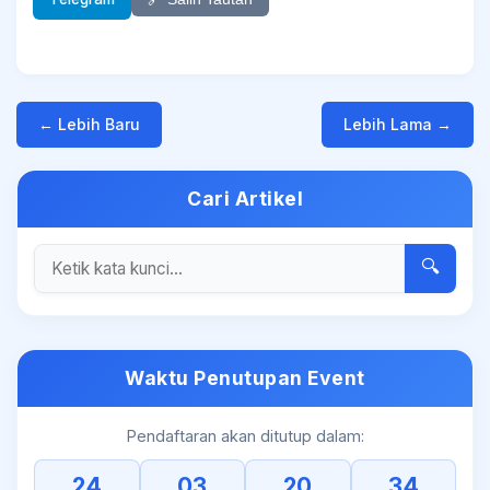
← Lebih Baru
Lebih Lama →
Cari Artikel
🔍
Waktu Penutupan Event
Pendaftaran akan ditutup dalam:
24
03
20
33