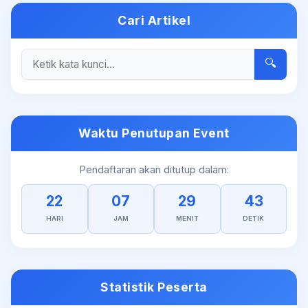
Cari Artikel
🔍
Waktu Penutupan Event
Pendaftaran akan ditutup dalam:
22
07
29
43
HARI
JAM
MENIT
DETIK
Statistik Peserta