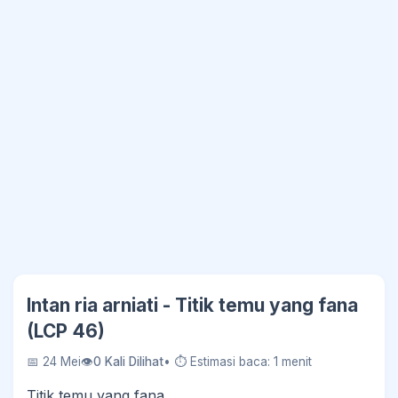
Intan ria arniati - Titik temu yang fana
(LCP 46)
📅 24 Mei
👁
0 Kali Dilihat
• ⏱ Estimasi baca: 1 menit
Titik temu yang fana