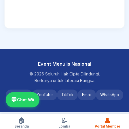
Event Menulis Nasional
© 2026 Seluruh Hak Cipta Dilindungi.
Berkarya untuk Literasi Bangsa
Instagram
YouTube
TikTok
Email
WhatsApp
💬
Chat WA
🏠
📝
👤
Beranda
Lomba
Portal Member