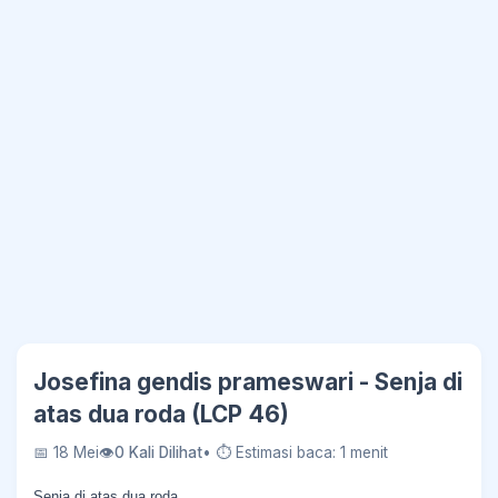
Josefina gendis prameswari - Senja di
atas dua roda (LCP 46)
📅 18 Mei
👁
0 Kali Dilihat
• ⏱ Estimasi baca: 1 menit
Senja di atas dua roda