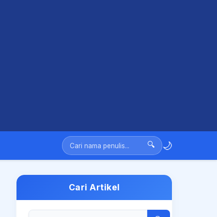
🌙
🔍
Cari Artikel