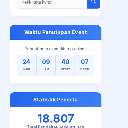
🔍
Waktu Penutupan Event
Pendaftaran akan ditutup dalam:
24
09
40
06
HARI
JAM
MENIT
DETIK
Statistik Peserta
18.807
Total Pendaftar Keseluruhan