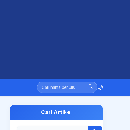
🌙
🔍
Cari Artikel