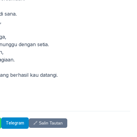
di sana.
,
.
ga,
nunggu dengan setia.
n,
giaan.
ang berhasil kau datangi.
Telegram
🔗 Salin Tautan