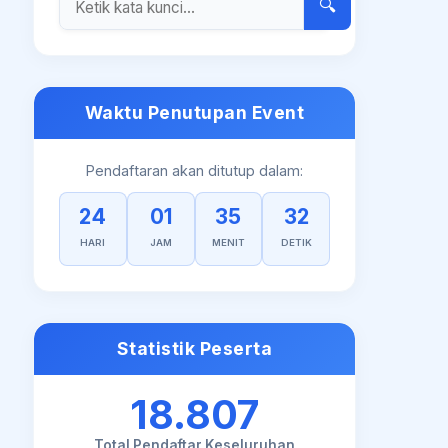
🔍
Waktu Penutupan Event
Pendaftaran akan ditutup dalam:
24
01
35
32
HARI
JAM
MENIT
DETIK
Statistik Peserta
18.807
Total Pendaftar Keseluruhan