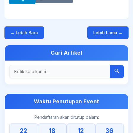
← Lebih Baru
Lebih Lama →
Cari Artikel
🔍
Waktu Penutupan Event
Pendaftaran akan ditutup dalam:
22
18
12
36