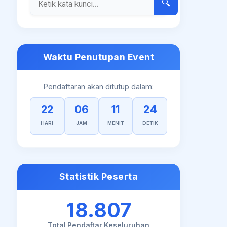
🔍
Waktu Penutupan Event
Pendaftaran akan ditutup dalam:
22
06
11
23
HARI
JAM
MENIT
DETIK
Statistik Peserta
18.807
Total Pendaftar Keseluruhan