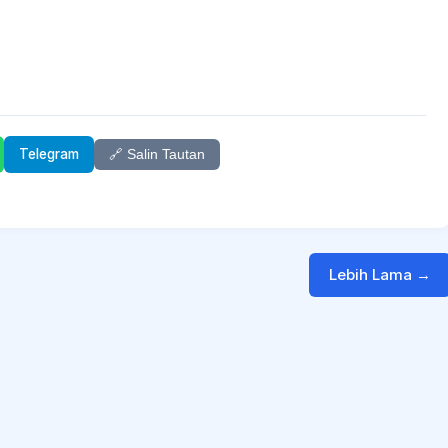
Telegram
🔗 Salin Tautan
Lebih Lama →