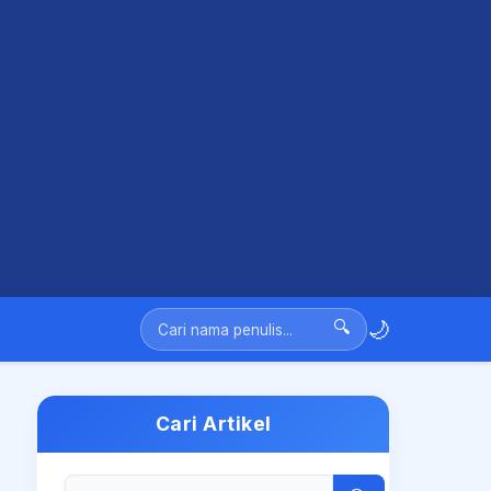
🌙
🔍
Cari Artikel