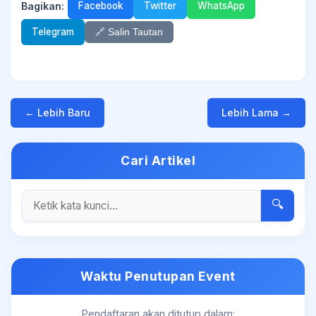
Bagikan:
Facebook
Twitter
WhatsApp
Telegram
🔗 Salin Tautan
← Lebih Baru
Lebih Lama →
Cari Artikel
🔍
Waktu Penutupan Event
Pendaftaran akan ditutup dalam: