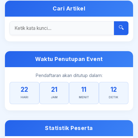
Cari Artikel
🔍
Waktu Penutupan Event
Pendaftaran akan ditutup dalam:
22
21
11
12
HARI
JAM
MENIT
DETIK
Statistik Peserta