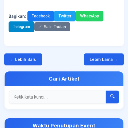
Bagikan:
Facebook
Twitter
WhatsApp
Telegram
🔗 Salin Tautan
← Lebih Baru
Lebih Lama →
Cari Artikel
🔍
Waktu Penutupan Event