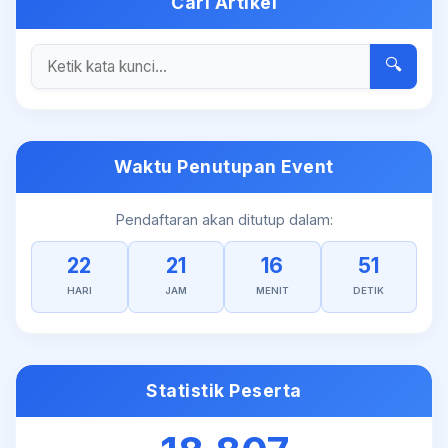
Cari Artikel
🔍
Waktu Penutupan Event
Pendaftaran akan ditutup dalam:
22
21
16
51
HARI
JAM
MENIT
DETIK
Statistik Peserta