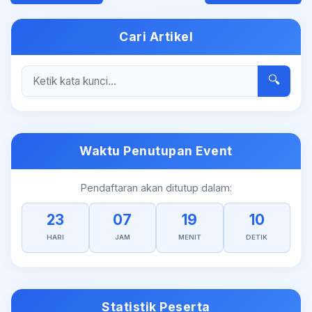
Cari Artikel
🔍
Waktu Penutupan Event
Pendaftaran akan ditutup dalam:
23
07
19
10
HARI
JAM
MENIT
DETIK
Statistik Peserta