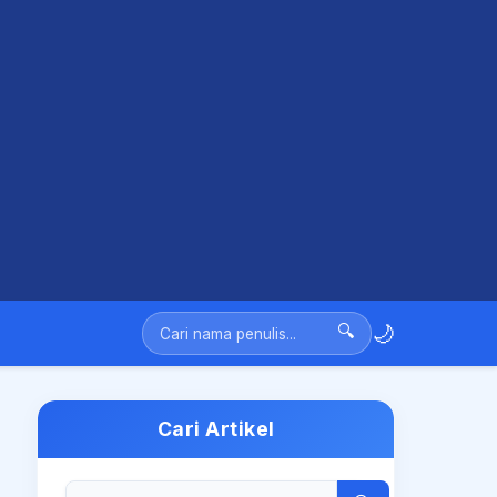
🌙
🔍
Cari Artikel