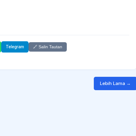
Telegram
🔗 Salin Tautan
Lebih Lama →