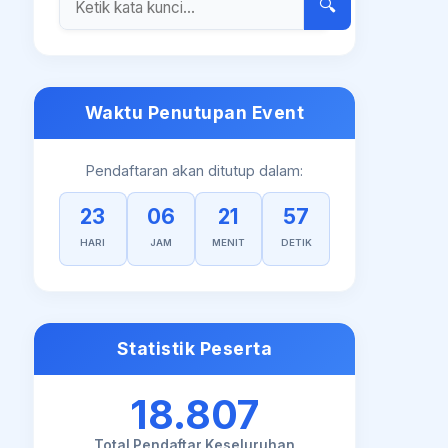
🔍
Waktu Penutupan Event
Pendaftaran akan ditutup dalam:
23
06
21
57
HARI
JAM
MENIT
DETIK
Statistik Peserta
18.807
Total Pendaftar Keseluruhan