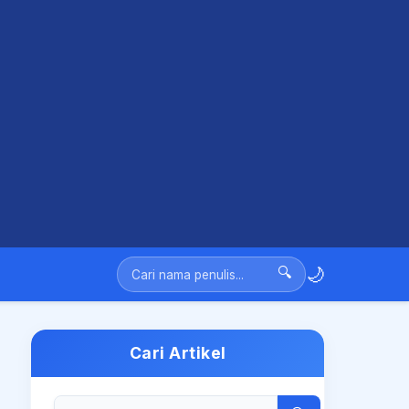
🌙
🔍
Cari Artikel