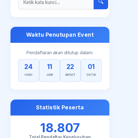
🔍
Waktu Penutupan Event
Pendaftaran akan ditutup dalam:
24
11
22
00
HARI
JAM
MENIT
DETIK
Statistik Peserta
18.807
Total Pendaftar Keseluruhan