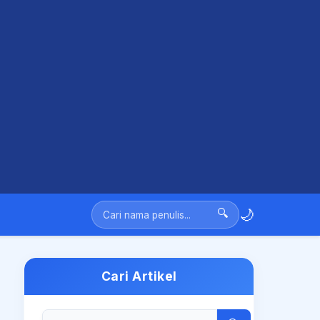
🌙
🔍
Cari Artikel