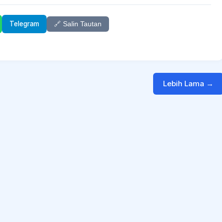
Telegram
🔗 Salin Tautan
Lebih Lama →