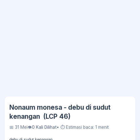
Nonaum monesa - debu di sudut
kenangan ‎ (LCP 46)
📅 31 Mei
👁
0 Kali Dilihat
• ⏱ Estimasi baca: 1 menit
debu di sudut kenangan ‎