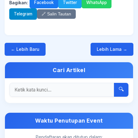
Bagikan:
Facebook
Twitter
WhatsApp
Telegram
🔗 Salin Tautan
← Lebih Baru
Lebih Lama →
Cari Artikel
🔍
Waktu Penutupan Event
Pendaftaran akan ditutup dalam: