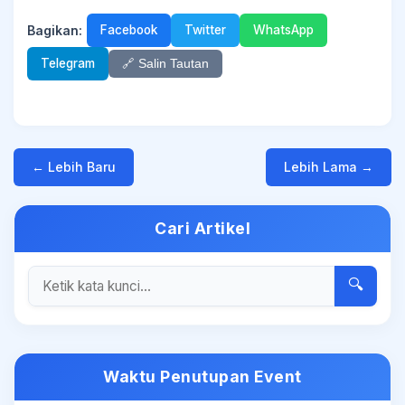
Bagikan:
Facebook
Twitter
WhatsApp
Telegram
🔗 Salin Tautan
← Lebih Baru
Lebih Lama →
Cari Artikel
🔍
Waktu Penutupan Event