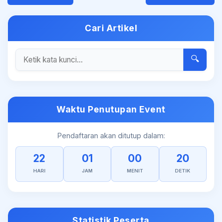
Cari Artikel
🔍
Waktu Penutupan Event
Pendaftaran akan ditutup dalam:
22
01
00
20
HARI
JAM
MENIT
DETIK
Statistik Peserta