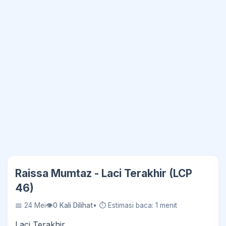
Raissa Mumtaz - Laci Terakhir (LCP
46)
📅 24 Mei
👁
0 Kali Dilihat
• ⏱ Estimasi baca: 1 menit
Laci Terakhir