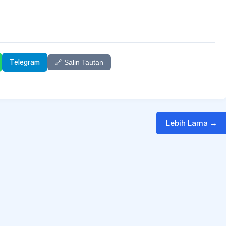
Telegram
🔗 Salin Tautan
Lebih Lama →