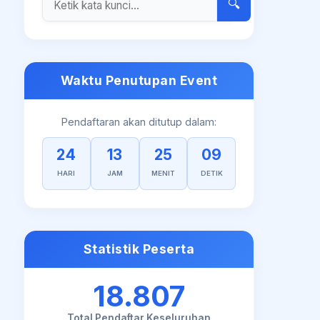
🔍
Waktu Penutupan Event
Pendaftaran akan ditutup dalam:
24
13
25
08
HARI
JAM
MENIT
DETIK
Statistik Peserta
18.807
Total Pendaftar Keseluruhan