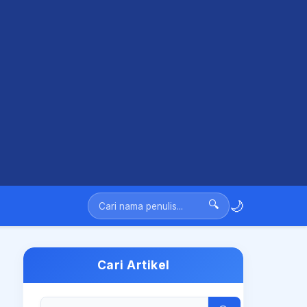
🌙
🔍
Cari Artikel