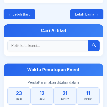
← Lebih Baru
Lebih Lama →
Cari Artikel
🔍
Waktu Penutupan Event
Pendaftaran akan ditutup dalam:
23
12
21
11
HARI
JAM
MENIT
DETIK